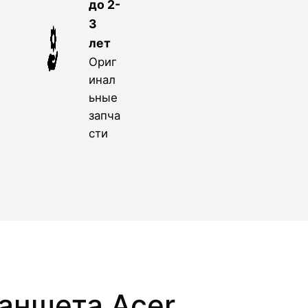
до 2-
3
лет
Ориг
инал
ьные
запча
сти
аншета Acer