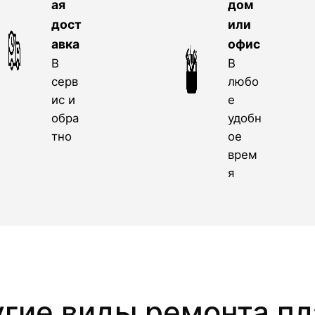
ая
дом
дост
или
авка
офис
В
В
серв
любо
ис и
е
обра
удобн
тно
ое
врем
я
угие виды ремонта пл