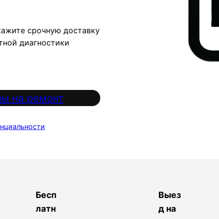
кажите срочную доставку
атной диагностики
ы на ремонт
нциальности
Бесп
Выез
латн
д на