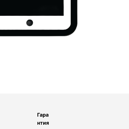
Гара
нтия