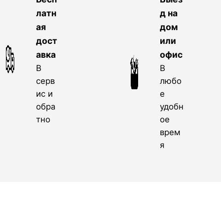
латн
д на
ая
дом
дост
или
авка
офис
В
В
серв
любо
ис и
е
обра
удобн
тно
ое
врем
я