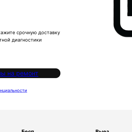
кажите срочную доставку
атной диагностики
ы на ремонт
нциальности
Бесп
Выез