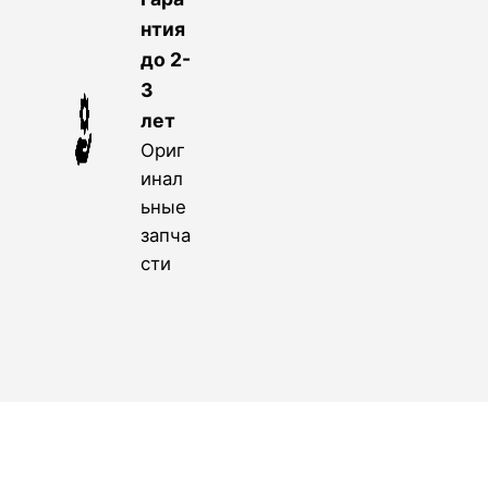
нтия
до 2-
3
лет
Ориг
инал
ьные
запча
сти