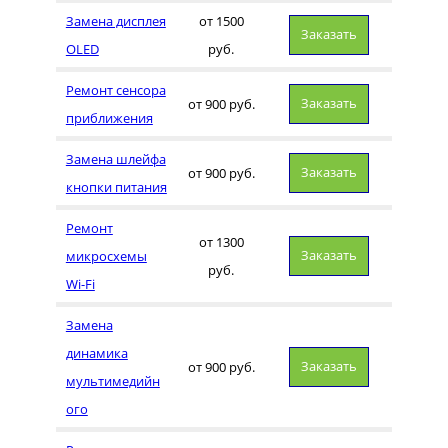
Замена дисплея
от 1500
Заказать
OLED
руб.
Ремонт сенсора
Заказать
от 900 руб.
приближения
Замена шлейфа
Заказать
от 900 руб.
кнопки питания
Ремонт
от 1300
Заказать
микросхемы
руб.
Wi-Fi
Замена
динамика
Заказать
от 900 руб.
мультимедийн
ого