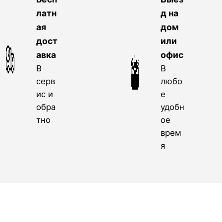
латн
д на
ая
дом
дост
или
авка
офис
В
В
серв
любо
ис и
е
обра
удобн
тно
ое
врем
я