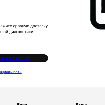
кажите срочную доставку
атной диагностики
ы на ремонт
нциальности
Бесп
Выез