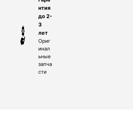
нтия
до 2-
3
лет
Ориг
инал
ьные
запча
сти