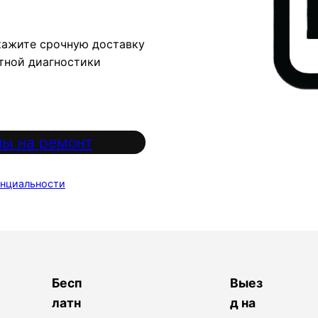
кажите срочную доставку
атной диагностики
ы на ремонт
нциальности
Бесп
Выез
латн
д на