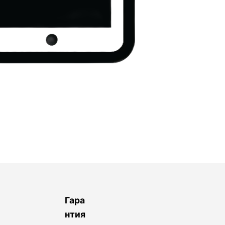
Гара
нтия