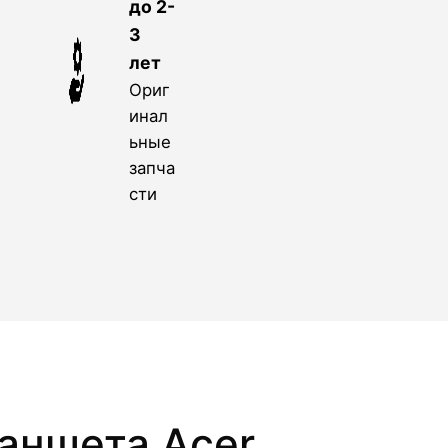
до 2-
3
лет
Ориг
инал
ьные
запча
сти
аншета Acer