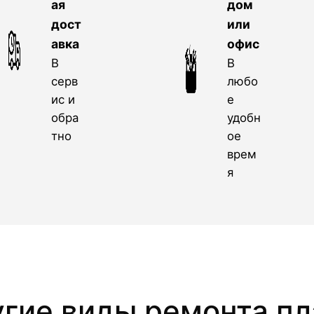
ая
дом
дост
или
авка
офис
В
В
серв
любо
ис и
е
обра
удобн
тно
ое
врем
я
угие виды ремонта пл