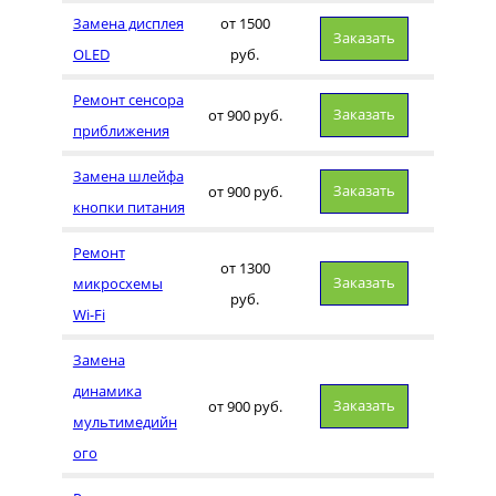
Замена дисплея
от 1500
Заказать
OLED
руб.
Ремонт сенсора
Заказать
от 900 руб.
приближения
Замена шлейфа
Заказать
от 900 руб.
кнопки питания
Ремонт
от 1300
Заказать
микросхемы
руб.
Wi-Fi
Замена
динамика
Заказать
от 900 руб.
мультимедийн
ого