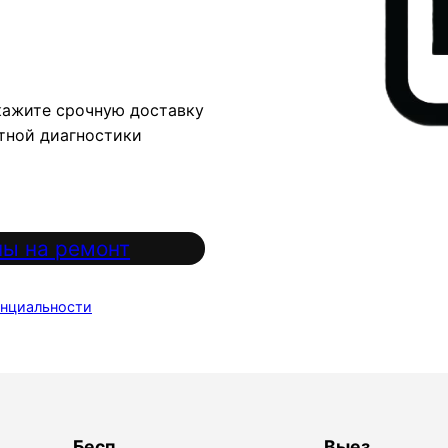
кажите срочную доставку
атной диагностики
ы на ремонт
нциальности
Бесп
Выез