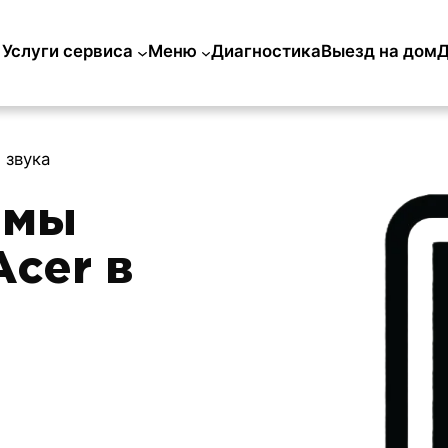
Услуги сервиса
Меню
Диагностика
Выезд на дом
Д
 звука
емы
Acer в