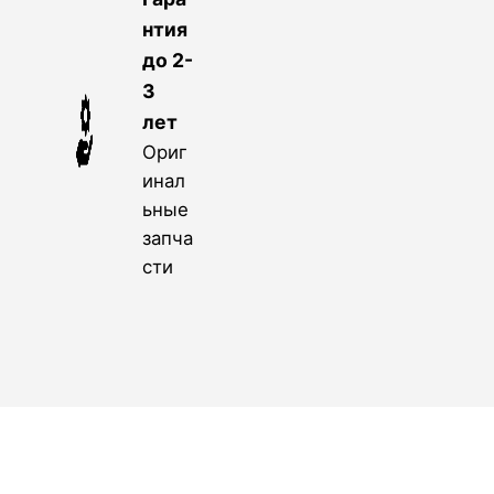
нтия
до 2-
3
лет
Ориг
инал
ьные
запча
сти