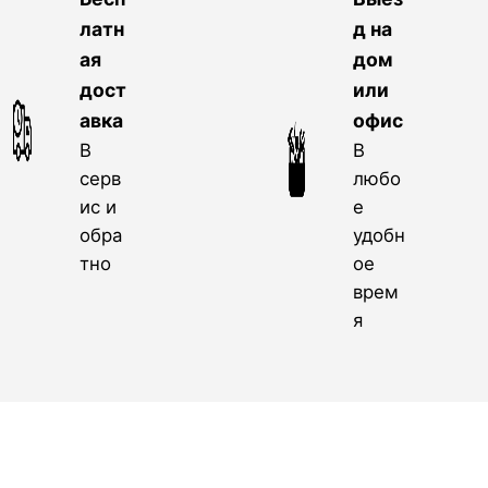
латн
д на
ая
дом
дост
или
авка
офис
В
В
серв
любо
ис и
е
обра
удобн
тно
ое
врем
я