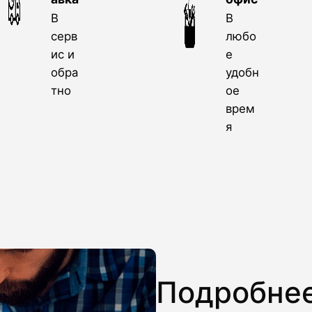
В
В
серв
любо
ис и
е
обра
удобн
тно
ое
врем
я
Подробнее