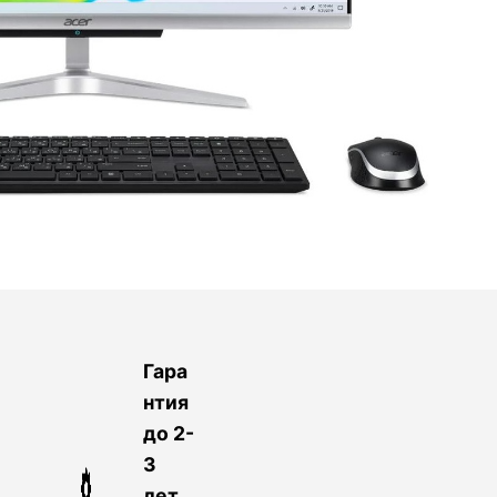
Гара
нтия
до 2-
3
лет