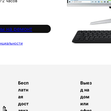
1-2 часов
ы на ремонт
нциальности
Бесп
Выез
латн
д на
ая
дом
дост
или
авка
офис